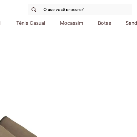
O que você procura?
l
Tênis Casual
Mocassim
Botas
Sand