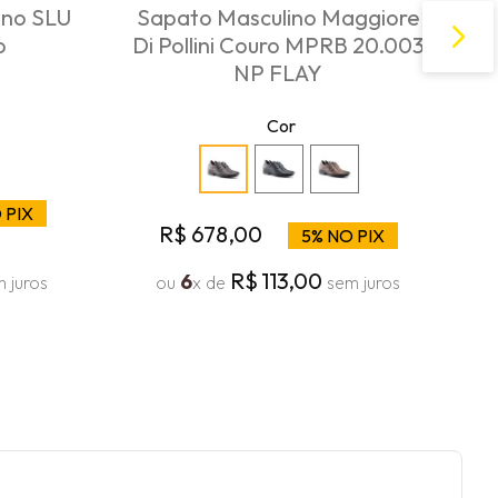
ino SLU
Sapato Masculino Maggiore
o
Di Pollini Couro MPRB 20.003
NP FLAY
Cor
 PIX
R$
678
,
00
5% NO PIX
R$
113
,
00
6
 juros
ou
x de
sem juros