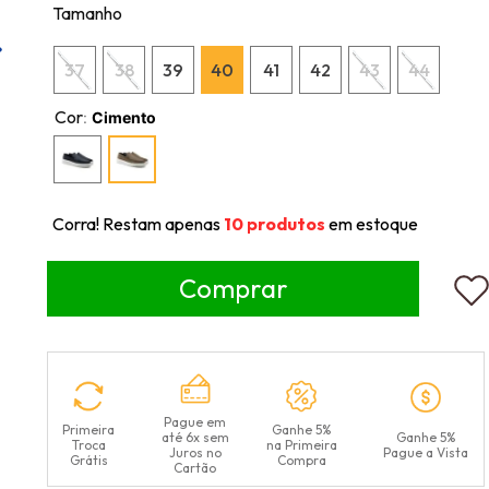
Tamanho
37
38
39
40
41
42
43
44
Cor
:
Cimento
Corra! Restam apenas
10
produtos
em estoque
Pague em
Primeira
Ganhe 5%
até 6x sem
Ganhe 5%
Troca
na Primeira
Juros no
Pague a Vista
Grátis
Compra
Cartão