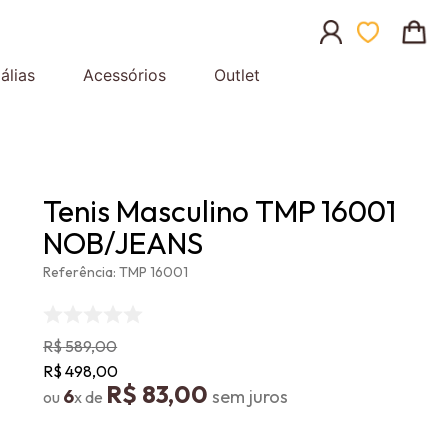
álias
Acessórios
Outlet
Tenis Masculino TMP 16001
NOB/JEANS
Referência
:
TMP 16001
R$
589
,
00
R$
498
,
00
R$
83
,
00
6