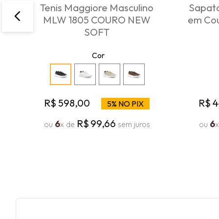
Tenis Maggiore Masculino
Sapato
MLW 1805 COURO NEW
em Cou
SOFT
Cor
R$
598
,
00
R$
4
5% NO PIX
R$
99
,
66
6
6
ou
x de
sem juros
ou