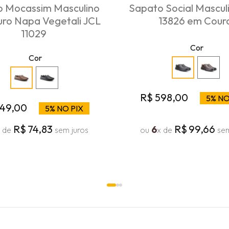
 Mocassim Masculino
Sapato Social Mascul
ro Napa Vegetali JCL
13826 em Cour
11029
Cor
Cor
R$
598
,
00
5% NO
49
,
00
5% NO PIX
R$
74
,
83
R$
99
,
66
6
x de
sem juros
ou
x de
sem