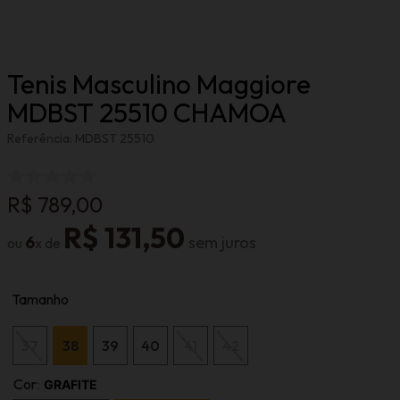
Tenis Masculino Maggiore
MDBST 25510 CHAMOA
Referência
:
MDBST 25510
R$
789
,
00
R$
131
,
50
6
Tamanho
37
38
39
40
41
42
Cor
:
GRAFITE