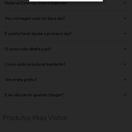
Material Externo: Couro Naturale
Vou conseguir usar no dia a dia?
É confortável desde o primeiro dia?
O couro não abafa o pé?
Como cuido pra durar bastante?
Tem frete grátis?
E se não servir quando chegar?
Produtos Mais Vistos