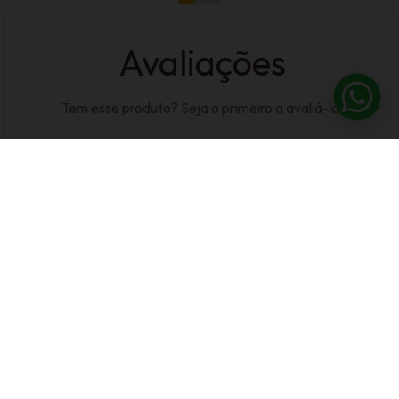
Avaliações
Tem esse produto? Seja o primeiro a avaliá-lo!
Escrever Avaliação
CADASTRE-SE E
RECEBA NOSSAS
OFERTAS
Fique por dentro das novidades e lançamentos