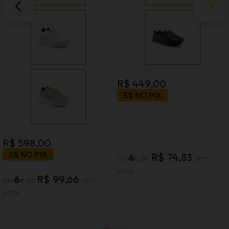
R$
449
,
00
5% NO PIX
R$
598
,
00
5% NO PIX
R$
74
,
83
6
ou
x de
sem
juros
R$
99
,
66
6
ou
x de
sem
juros