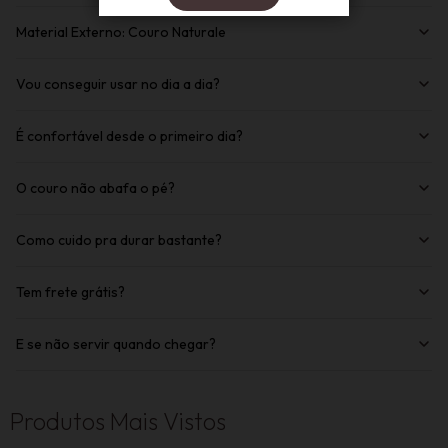
Material Externo: Couro Naturale
Vou conseguir usar no dia a dia?
É confortável desde o primeiro dia?
O couro não abafa o pé?
Como cuido pra durar bastante?
Tem frete grátis?
E se não servir quando chegar?
Produtos Mais Vistos