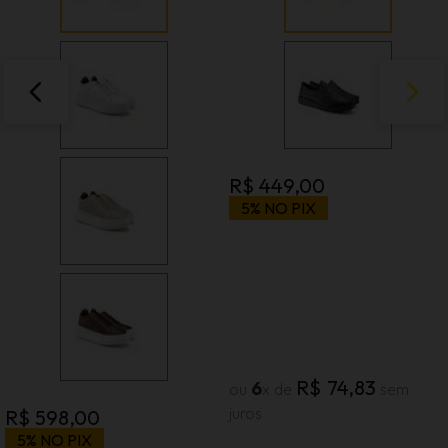
R$
449
,
00
5% NO PIX
R$
74
,
83
6
ou
x de
sem
juros
R$
598
,
00
5% NO PIX