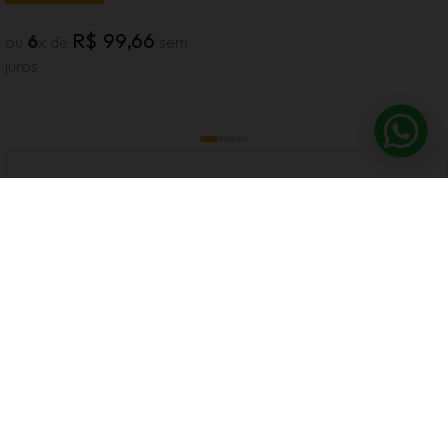
R$
99
,
66
6
ou
x de
sem
juros
Avaliações
Tem esse produto? Seja o primeiro a avaliá-lo!
Escrever Avaliação
CADASTRE-SE E