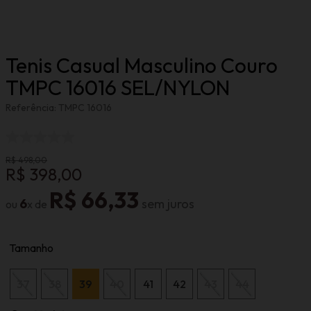
Tenis Casual Masculino Couro
TMPC 16016 SEL/NYLON
Referência
:
TMPC 16016
R$
498
,
00
R$
398
,
00
R$
66
,
33
6
Tamanho
37
38
39
40
41
42
43
44