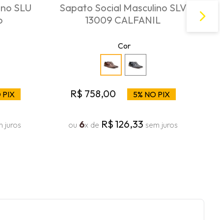
ino SLU
Sapato Social Masculino SLV
o
13009 CALFANIL
Cor
R$
758
,
00
 PIX
5% NO PIX
R$
126
,
33
6
 juros
ou
x de
sem juros