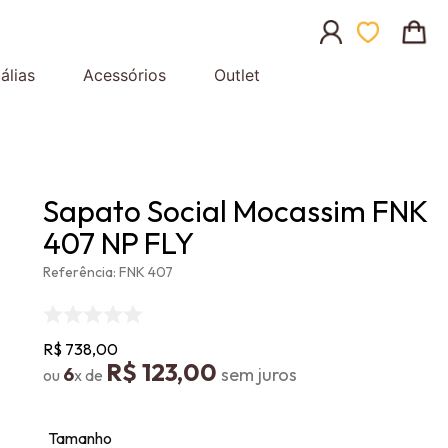
álias
Acessórios
Outlet
Sapato Social Mocassim FNK
407 NP FLY
Referência
:
FNK 407
R$
738
,
00
R$
123
,
00
6
Tamanho