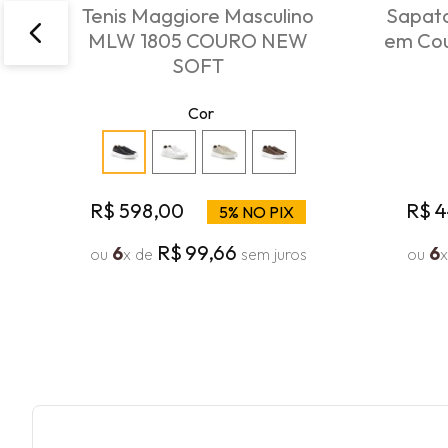
Tenis Maggiore Masculino
Sapato
MLW 1805 COURO NEW
em Cou
SOFT
Cor
R$
598
,
00
R$
4
5% NO PIX
R$
99
,
66
6
6
ou
x de
sem juros
ou