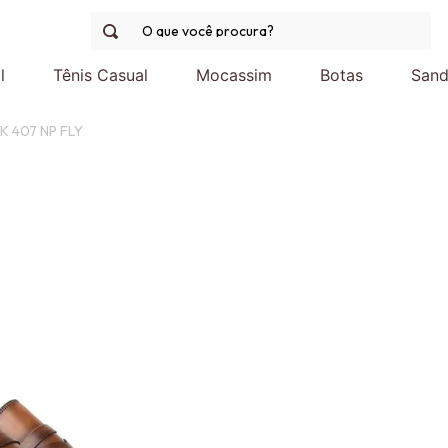
O que você procura?
l
Tênis Casual
Mocassim
Botas
Sand
K 407 NP FLY