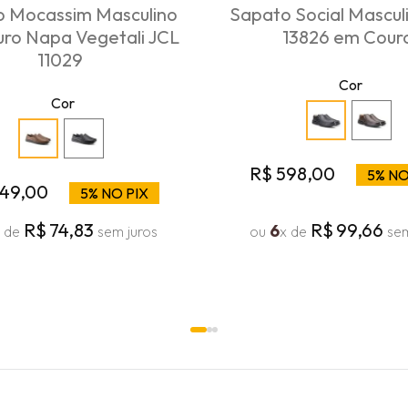
 Mocassim Masculino
Sapato Social Mascul
ro Napa Vegetali JCL
13826 em Cour
11029
Cor
Cor
R$
598
,
00
5% NO
49
,
00
5% NO PIX
R$
74
,
83
R$
99
,
66
6
x de
sem juros
ou
x de
sem