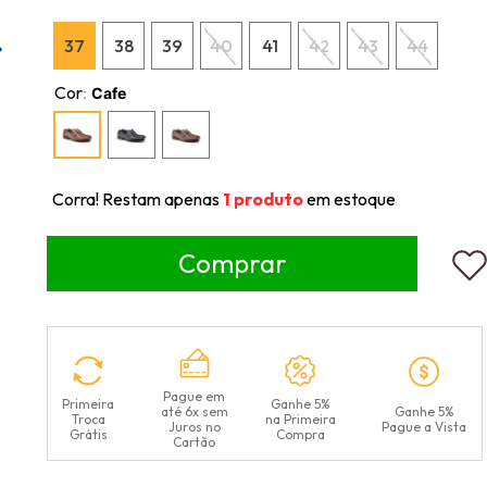
37
38
39
40
41
42
43
44
Cor
:
Cafe
Corra! Restam apenas
1
produto
em estoque
Pague em
Primeira
Ganhe 5%
até 6x sem
Ganhe 5%
Troca
na Primeira
Juros no
Pague a Vista
Grátis
Compra
Cartão