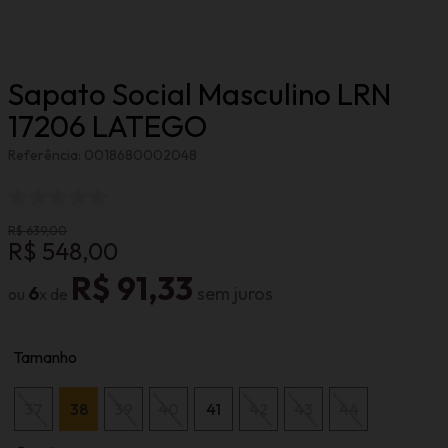
Sapato Social Masculino LRN
17206 LATEGO
Referência
:
0018680002048
R$
639
,
00
R$
548
,
00
R$
91
,
33
6
Tamanho
37
38
39
40
41
42
43
44