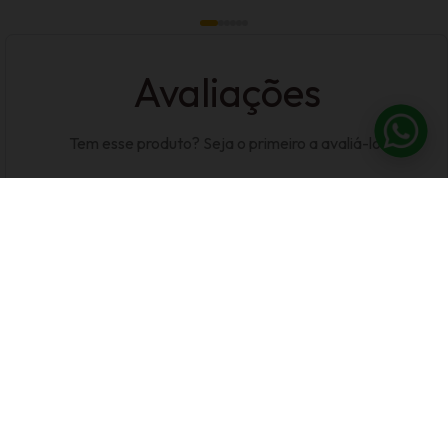
Avaliações
Tem esse produto? Seja o primeiro a avaliá-lo!
Escrever Avaliação
CADASTRE-SE E
RECEBA NOSSAS
OFERTAS