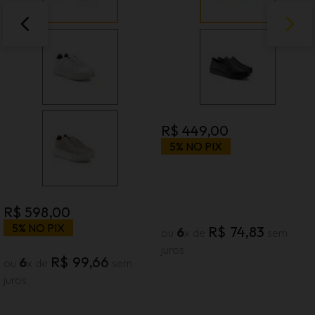
R$
449
,
00
5% NO PIX
R$
598
,
00
5% NO PIX
R$
74
,
83
6
ou
x de
sem
juros
R$
99
,
66
6
ou
x de
sem
juros