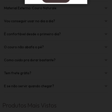
calçado guardado em locais úmidos ou sem ventilação.
Material Externo: Couro Naturale
Vou conseguir usar no dia a dia?
É confortável desde o primeiro dia?
O couro não abafa o pé?
Como cuido pra durar bastante?
Tem frete grátis?
E se não servir quando chegar?
Produtos Mais Vistos