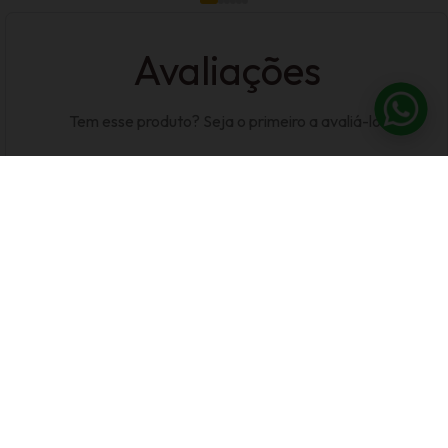
Avaliações
Tem esse produto? Seja o primeiro a avaliá-lo!
Escrever Avaliação
CADASTRE-SE E
RECEBA NOSSAS
OFERTAS
Fique por dentro das novidades e lançamentos