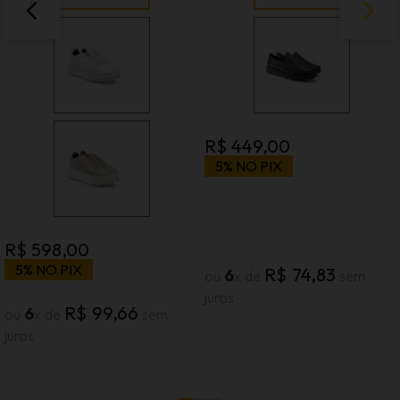
R$
449
,
00
5% NO PIX
R$
598
,
00
5% NO PIX
R$
74
,
83
6
ou
x de
sem
juros
R$
99
,
66
6
ou
x de
sem
juros