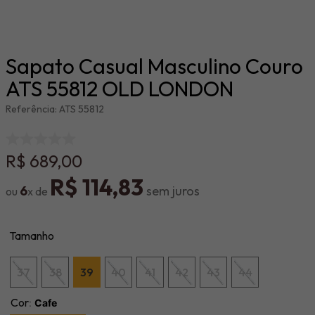
Sapato Casual Masculino Couro
ATS 55812 OLD LONDON
Referência
:
ATS 55812
R$
689
,
00
R$
114
,
83
6
Tamanho
37
38
39
40
41
42
43
44
Cor
:
Cafe