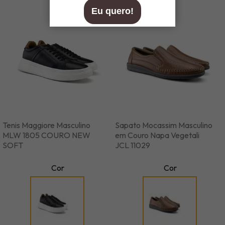
Tenis Maggiore Masculino
Sapato Mocassim Masculino
MLW 1805 COURO NEW
em Couro Napa Vegetali
SOFT
JCL 11029
Cor
Cor