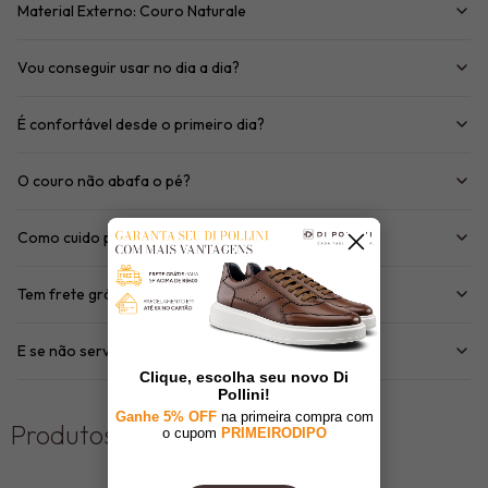
Material Externo: Couro Naturale
Vou conseguir usar no dia a dia?
É confortável desde o primeiro dia?
O couro não abafa o pé?
Como cuido pra durar bastante?
Tem frete grátis?
E se não servir quando chegar?
Produtos Mais Vistos