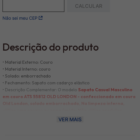
Não sei meu CEP
Descrição do produto
• Material Externo: Couro
• Material Interno: couro
• Solado: emborrachado
• Fechamento: Sapato com cadarço elástico
• Descrição Complementar: O modelo
Sapato Casual Masculino
em couro ATS 55812 OLD LONDON - confeccionado em couro
Old London, solado emborrachado, Na limpeza interna,
utilize uma escova ou pano úmido; Não utilize produtos
químicos que não sejam específicos para couro; Evite mofos:
VER MAIS
não deixe o calçado guardado em locais úmidos ou sem
ventilação.