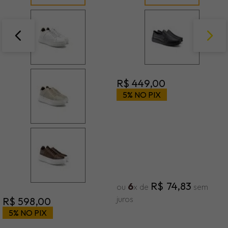
R$
449
,
00
5% NO PIX
R$
74
,
83
6
ou
x de
sem
juros
R$
598
,
00
5% NO PIX