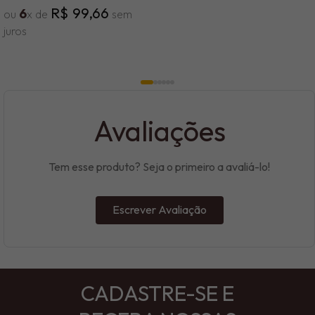
R$
99
,
66
6
ou
x de
sem
juros
Avaliações
Tem esse produto? Seja o primeiro a avaliá-lo!
Escrever Avaliação
CADASTRE-SE E