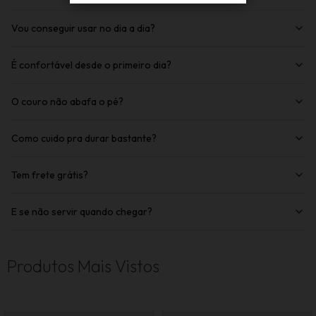
Vou conseguir usar no dia a dia?
É confortável desde o primeiro dia?
O couro não abafa o pé?
Como cuido pra durar bastante?
Tem frete grátis?
E se não servir quando chegar?
Produtos Mais Vistos