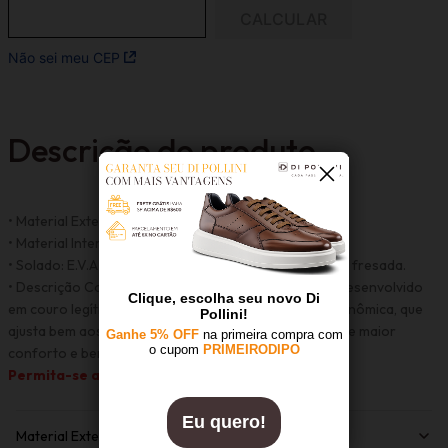
Não sei meu CEP
Descrição do produto
• Material Externo: Couro.
• Material Interno:Couro .
• Solado: E.V.A tri componente leve e durável com sola fresada.
• Descrição Complementar: Um modelo confortável desenvolvido
em couro legítimo, fabricação de alta tecnologia ergonômica, que
ajusta bem aos pés. Além de ser fácil de calçar, garante maior
conforto e bem-estar durante o uso.
Permita-se a essa experiência.
Material Externo: Couro Naturale