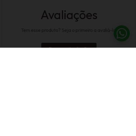
Avaliações
Tem esse produto? Seja o primeiro a avaliá-lo!
Escrever Avaliação
CADASTRE-SE E
RECEBA NOSSAS
OFERTAS
Fique por dentro das novidades e lançamentos