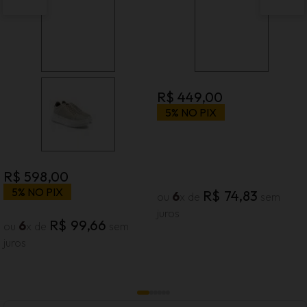
R$
449
,
00
5% NO PIX
R$
598
,
00
5% NO PIX
R$
74
,
83
6
ou
x de
sem
juros
R$
99
,
66
6
ou
x de
sem
juros