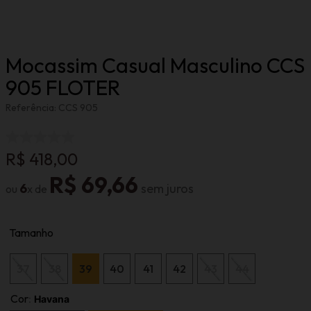
Mocassim Casual Masculino CCS
905 FLOTER
Referência
:
CCS 905
R$
418
,
00
R$
69
,
66
6
Tamanho
37
38
39
40
41
42
43
44
Cor
:
Havana