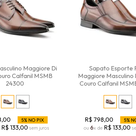
sculino Maggiore Di
Sapato Esporte 
Couro Calfanil MSMB
Maggiore Masculino Di
24300
Couro Calfanil MSM
8
,
00
R$
798
,
00
5% NO PIX
5% N
R$
133
,
00
R$
133
,
00
6
e
sem juros
ou
x de
se