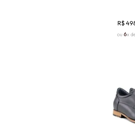
R$
49
6
ou
x d