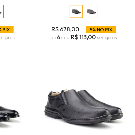
R$
678
,
00
 PIX
5% NO PIX
R$
113
,
00
6
m juros
ou
x de
sem juros