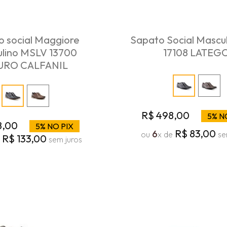
 social Maggiore
Sapato Social Mascu
lino MSLV 13700
17108 LATEG
URO CALFANIL
R$
498
,
00
5% N
8
,
00
5% NO PIX
R$
83
,
00
6
ou
x de
se
R$
133
,
00
e
sem juros