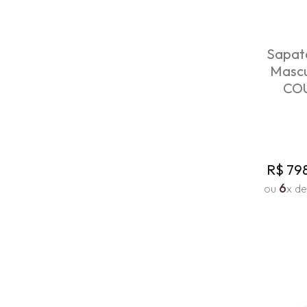
Sapato
Mascu
CO
R$
79
6
ou
x d