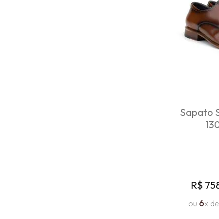
Sapato S
13
R$
75
6
ou
x d