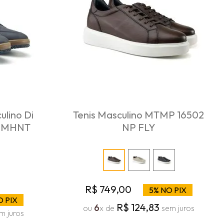
ulino Di
Tenis Masculino MTMP 16502
ve MHNT
NP FLY
R$
749
,
00
5% NO PIX
O PIX
R$
124
,
83
6
ou
x de
sem juros
m juros