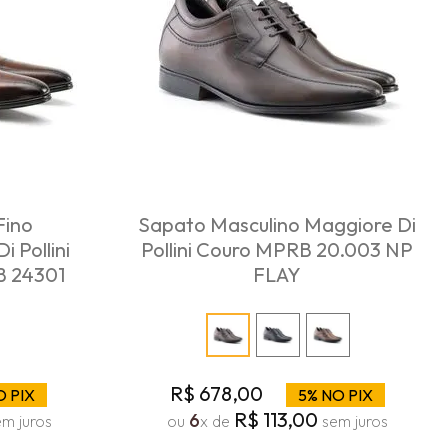
Fino
Sapato Masculino Maggiore Di
 Pollini
Pollini Couro MPRB 20.003 NP
B 24301
FLAY
R$
678
,
00
O PIX
5% NO PIX
R$
113
,
00
6
m juros
ou
x de
sem juros