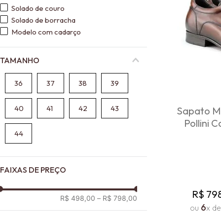
solado de couro
solado de borracha
modelo com cadarço
TAMANHO
36
37
38
39
40
41
42
43
Sapato Ma
Pollini 
44
FAIXAS DE PREÇO
R$
79
R$ 498,00
–
R$ 798,00
6
ou
x d