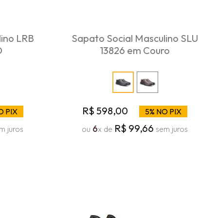
lino LRB
Sapato Social Masculino SLU
O
13826 em Couro
R$
598
,
00
O PIX
5% NO PIX
R$
99
,
66
6
m juros
ou
x de
sem juros