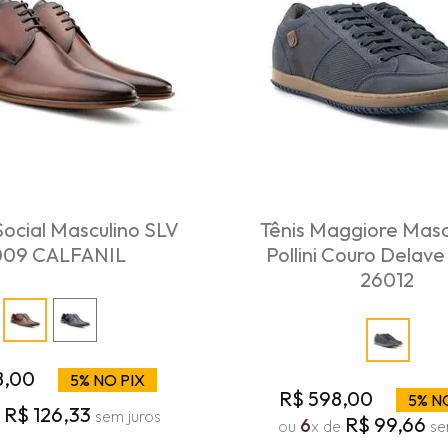
ocial Masculino SLV
Tênis Maggiore Masc
009 CALFANIL
Pollini Couro Dela
26012
8
,
00
5% NO PIX
R$
598
,
00
5% N
R$
126
,
33
e
sem juros
R$
99
,
66
6
ou
x de
se