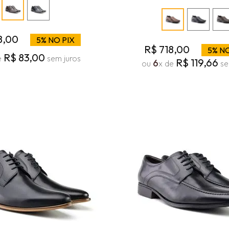
8
,
00
5% NO PIX
R$
718
,
00
5% NO
R$
83
,
00
e
sem juros
R$
119
,
66
6
ou
x de
se