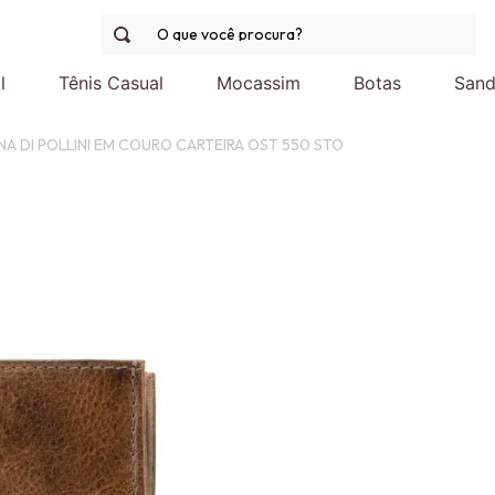
O que você procura?
l
Tênis Casual
Mocassim
Botas
Sand
NA DI POLLINI EM COURO CARTEIRA OST 550 STO