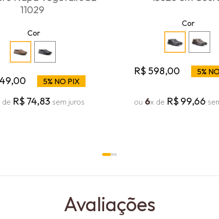
11029
Cor
Cor
R$
598
,
00
5% NO
49
,
00
5% NO PIX
R$
74
,
83
R$
99
,
66
6
x de
sem juros
ou
x de
sem
Avaliações