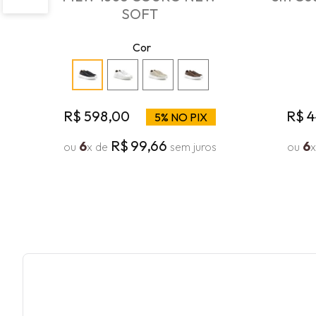
SOFT
Cor
R$
598
,
00
R$
4
5% NO PIX
R$
99
,
66
6
6
ou
x de
sem juros
ou