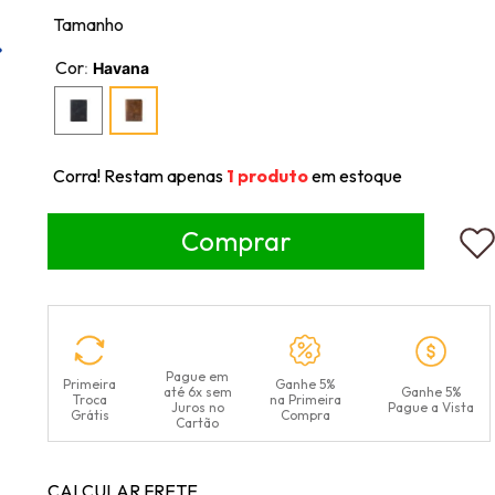
Tamanho
Cor
:
Havana
Corra! Restam apenas
1
produto
em estoque
Pague em
Primeira
Ganhe 5%
até 6x sem
Ganhe 5%
Troca
na Primeira
Juros no
Pague a Vista
Grátis
Compra
Cartão