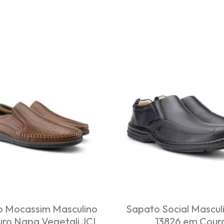
 Mocassim Masculino
Sapato Social Mascul
ro Napa Vegetali JCL
13826 em Cour