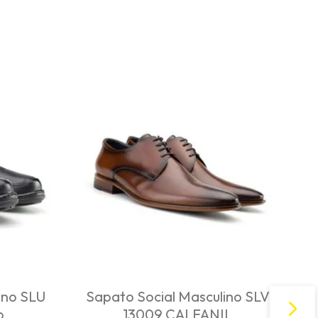
ino SLU
Sapato Social Masculino SLV
o
13009 CALFANIL