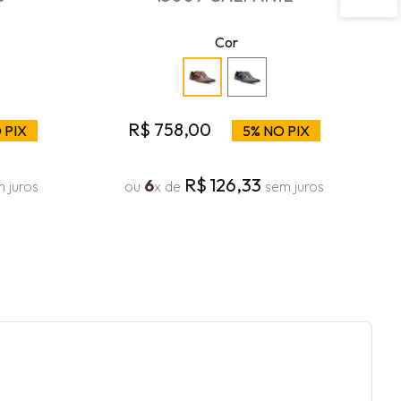
Cor
R$
758
,
00
 PIX
5% NO PIX
R$
126
,
33
6
 juros
ou
x de
sem juros