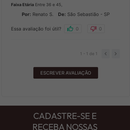
Faixa Etária
Entre 36 e 45
,
Por
:
Renato S.
De
:
São Sebastião - SP
Essa avaliação foi útil?
0
0
1 - 1
de
1
ESCREVER AVALIAÇÃO
CADASTRE-SE E
RECEBA NOSSAS