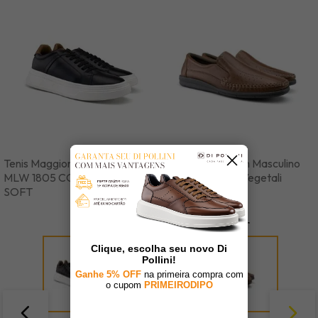
Tenis Maggiore Masculino
Sapato Mocassim Masculino
MLW 1805 COURO NEW
em Couro Napa Vegetali
SOFT
JCL 11029
Cor
Cor