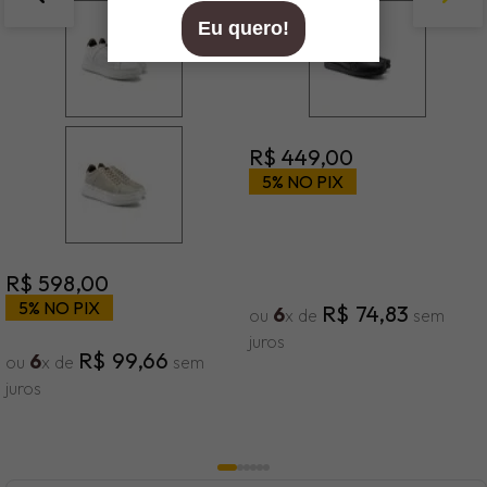
R$
449
,
00
5% NO PIX
R$
598
,
00
5% NO PIX
R$
74
,
83
6
ou
x de
sem
juros
R$
99
,
66
6
ou
x de
sem
juros