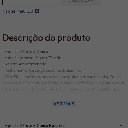
Não sei meu CEP
Descrição do produto
• Material Externo: Couro
• Material Interno: Couro/ Tecido
• Solado: emborrachado
• Fechamento: Cadarço calce fácil, elástico.
ATS 61951 - confeccionado em couro, ideal para o dia a dia. Possui
palmilha com tecnologia voltada para o conforto o que é um grande
benefício, além do solado em borracha macia de alta qualidade e
durabilidade.
VER MAIS
Na limpeza interna, utilize uma escova ou pano úmido; Não utilize
produtos químicos que não sejam específicos para couro; Evite
mofos: não deixe o calçado guardado em locais úmidos ou sem
Material Externo: Couro Naturale
ventilação.