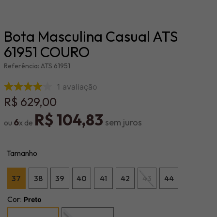
Bota Masculina Casual ATS
61951 COURO
Referência
:
ATS 61951
1
avaliação
R$
629
,
00
R$
104
,
83
6
Tamanho
37
38
39
40
41
42
43
44
Cor
:
Preto