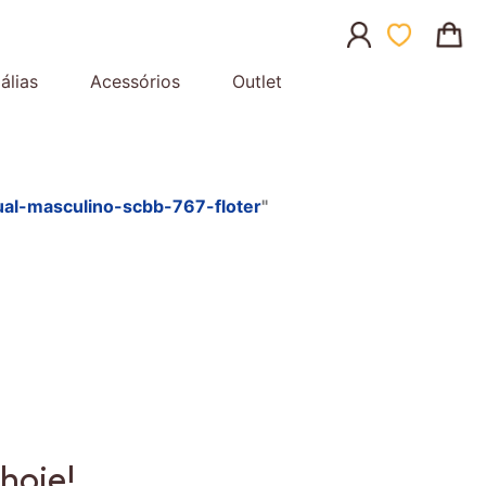
álias
Acessórios
Outlet
ual-masculino-scbb-767-floter
"
hoje!