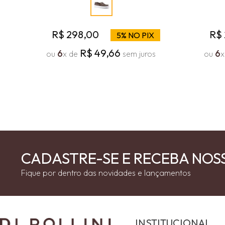
R$
298
,
00
R$
5% NO PIX
R$
49
,
66
6
6
ou
x de
sem juros
ou
x
CADASTRE-SE E RECEBA NOS
Fique por dentro das novidades e lançamentos
INSTITUCIONAL