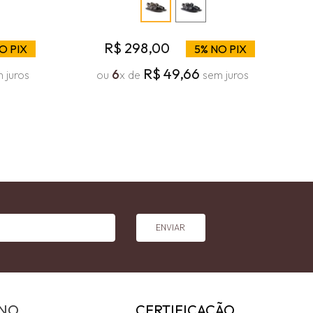
R$
298
,
00
O PIX
5% NO PIX
R$
49
,
66
6
 juros
ou
x de
sem juros
ENVIAR
INO
CERTIFICAÇÃO