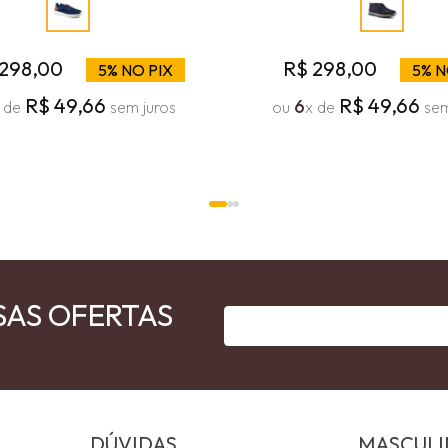
298
,
00
R$
298
,
00
5% NO PIX
5% N
R$
49
,
66
R$
49
,
66
6
 de
sem juros
ou
x de
sem
SAS OFERTAS
DÚVIDAS
MASCUL