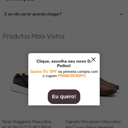
E se não servir quando chegar?
Produtos Mais Vistos
Tenis Maggiore Masculino
Sapato Mocassim Masculino
MLW 1805 COURO NEW
em Couro Napa Vegetali