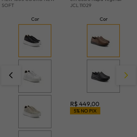
SOFT
JCL 11029
Cor
Cor
R$
449
,
00
5% NO PIX