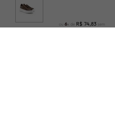
R$
74
,
83
6
ou
x de
sem
juros
R$
598
,
00
5% NO PIX
R$
99
,
66
6
ou
x de
sem
juros
CADASTRE-SE E
RECEBA NOSSAS
OFERTAS