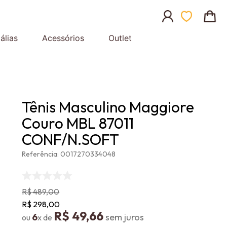
álias
Acessórios
Outlet
Tênis Masculino Maggiore
Couro MBL 87011
CONF/N.SOFT
Referência
:
0017270334048
R$
489
,
00
R$
298
,
00
R$
49
,
66
6