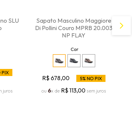
ino SLU
Sapato Masculino Maggiore
o
Di Pollini Couro MPRB 20.003
NP FLAY
Cor
 PIX
R$
678
,
00
5% NO PIX
R$
113
,
00
6
 juros
ou
x de
sem juros