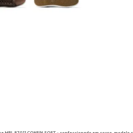
e MBL 87011 CONF/N.SOFT - confeccionado em couro, modelo casu