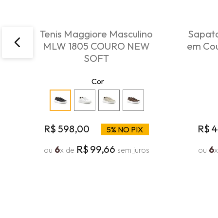
Tenis Maggiore Masculino
Sapato
MLW 1805 COURO NEW
em Cou
SOFT
Cor
R$
598
,
00
R$
4
5% NO PIX
R$
99
,
66
6
6
ou
x de
sem juros
ou