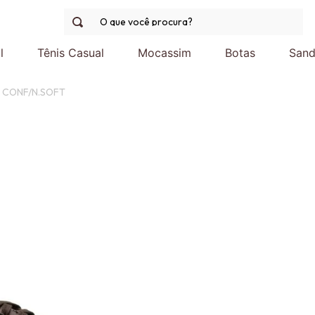
O que você procura?
l
Tênis Casual
Mocassim
Botas
Sand
 CONF/N.SOFT