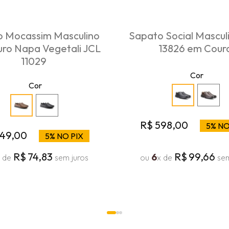
 Mocassim Masculino
Sapato Social Mascul
ro Napa Vegetali JCL
13826 em Cour
11029
Cor
Cor
R$
598
,
00
5% NO
49
,
00
5% NO PIX
R$
74
,
83
R$
99
,
66
6
x de
sem juros
ou
x de
sem