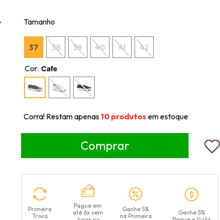
Tamanho
37
38
39
40
41
42
Cor
:
Cafe
Corra! Restam apenas
10
produtos
em estoque
Pague em
Primeira
Ganhe 5%
até 6x sem
Ganhe 5%
Troca
na Primeira
Juros no
Pague a Vista