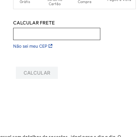
Grátis
Compra
Cartão
Não sei meu CEP
al com detalhes de recortes , ideal para o dia a dia. O