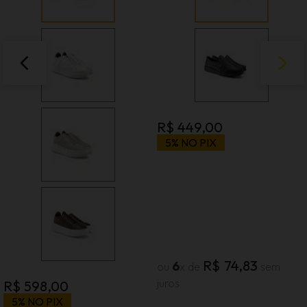
R$
449
,
00
5% NO PIX
R$
74
,
83
6
ou
x de
sem
juros
R$
598
,
00
5% NO PIX