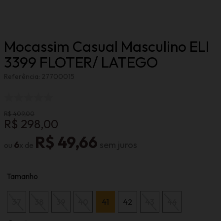
Mocassim Casual Masculino ELI
3399 FLOTER/ LATEGO
Referência
:
27700015
R$
409
,
00
R$
298
,
00
R$
49
,
66
6
Tamanho
37
38
39
40
41
42
43
44