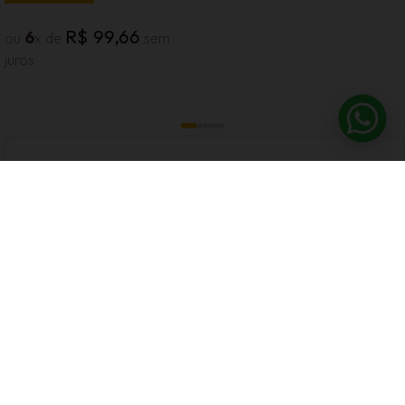
R$
99
,
66
6
ou
x de
sem
juros
Avaliações
Tem esse produto? Seja o primeiro a avaliá-lo!
Escrever Avaliação
CADASTRE-SE E